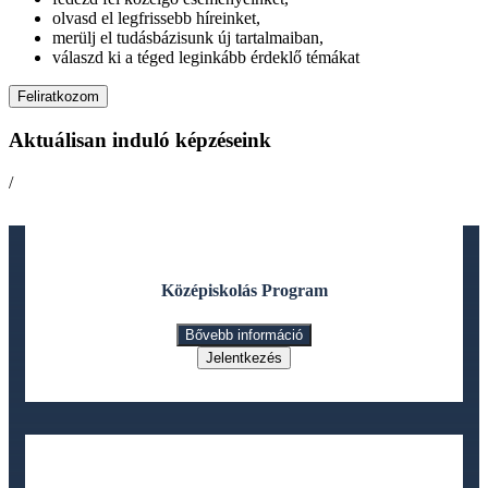
olvasd el legfrissebb híreinket,
merülj el tudásbázisunk új tartalmaiban,
válaszd ki a téged leginkább érdeklő témákat
Feliratkozom
Aktuálisan induló képzéseink
/
Középiskolás Program
Bővebb információ
Jelentkezés