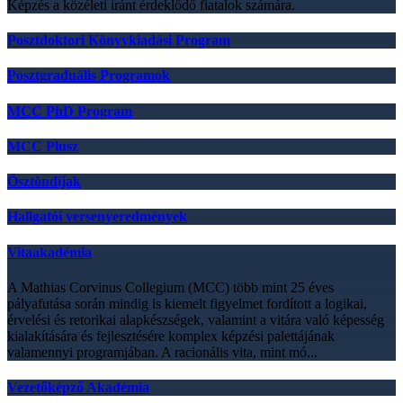
Képzés a közéleti iránt érdeklődő fiatalok számára.
Posztdoktori Könyvkiadási Program
Posztgraduális Programok
MCC PhD Program
MCC Plusz
Ösztöndíjak
Hallgatói versenyeredmények
Vitaakadémia
A Mathias Corvinus Collegium (MCC) több mint 25 éves
pályafutása során mindig is kiemelt figyelmet fordított a logikai,
érvelési és retorikai alapkészségek, valamint a vitára való képesség
kialakítására és fejlesztésére komplex képzési palettájának
valamennyi programjában. A racionális vita, mint mó...
Vezetőképző Akadémia