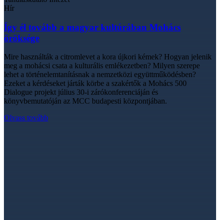
Hír
Így él tovább a magyar kultúrában Mohács
öröksége
Mire használták a citromlevet a kora újkori kémek? Hogyan jelenik
meg a mohácsi csata a kulturális emlékezetben? Milyen szerepe
lehet a történelemtanításnak a nemzetközi együttműködésben?
Ezeket a kérdéseket járták körbe a szakértők a Mohács 500
Dialogue projekt július 30-i zárókonferenciáján és
könyvbemutatóján az MCC budapesti központjában.
Olvass tovább