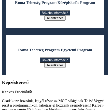
Roma Tehetség Program Középiskolás Program
Bővebb információ
Jelentkezés
Roma Tehetség Program Egyetemi Program
Bővebb információ
Jelentkezés
Képzéskereső
Kedves Érdeklődő!
Csatlakozz hozzánk, legyél része az MCC világának Te is! Vegyél
részt a programjainkon, látogass el hozzánk személyesen! Kárpát-
medence-szerte 30 helyszínen kínálunk ingyenes képzéseket,