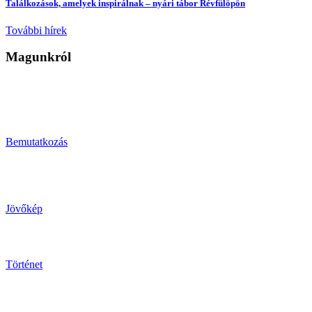
Találkozások, amelyek inspirálnak – nyári tábor Révfülöpön
További hírek
Magunkról
Bemutatkozás
Jövőkép
Történet