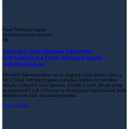
Fiatal Tehetség Program
Szabadkai képzési központ
Hír
Kétnyelvű nyári táborban fejlesztették
nyelvtudásukat a Fiatal Tehetség Program
szabadkai diákjai
Két nyelv, három tartalmas nap és rengeteg közös élmény várta az
MCC Fiatal Tehetség Program szabadkai ötödikes és hatodikos
diákjait a kétnyelvű nyári táborban. Délelőtt a szerb, délután pedig
az angol nyelvé volt a főszerep, az élményalapú foglalkozások pedig
mindkét nyelv aktív használatára épültek.
Olvass tovább