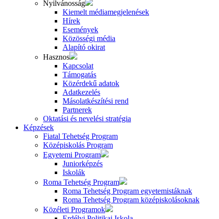
Nyilvánosság
Kiemelt médiamegjelenések
Hírek
Események
Közösségi média
Alapító okirat
Hasznos
Kapcsolat
Támogatás
Közérdekű adatok
Adatkezelés
Másolatkészítési rend
Partnerek
Oktatási és nevelési stratégia
Képzések
Fiatal Tehetség Program
Középiskolás Program
Egyetemi Program
Juniorképzés
Iskolák
Roma Tehetség Program
Roma Tehetség Program egyetemistáknak
Roma Tehetség Program középiskolásoknak
Közéleti Programok
Erdélyi Politikai Iskola