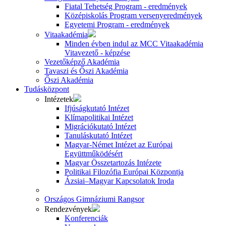
Fiatal Tehetség Program - eredmények
Középiskolás Program versenyeredmények
Egyetemi Program - eredmények
Vitaakadémia
Minden évben indul az MCC Vitaakadémia
Vitavezető - képzése
Vezetőképző Akadémia
Tavaszi és Őszi Akadémia
Őszi Akadémia
Tudásközpont
Intézetek
Ifjúságkutató Intézet
Klímapolitikai Intézet
Migrációkutató Intézet
Tanuláskutató Intézet
Magyar-Német Intézet az Európai
Együttműködésért
Magyar Összetartozás Intézete
Politikai Filozófia Európai Központja
Ázsiai–Magyar Kapcsolatok Iroda
Országos Gimnáziumi Rangsor
Rendezvények
Konferenciák