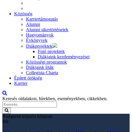
Közösség
Karriertámogatás
Alumni
Alumni sikertörténetek
Hagyományok
Évkönyvek
Diákprojektek
Futó projektek
Diákjaink kezdeményezései
Közösségi programok
Diákjaink írták
Collegista Charta
Épített örökség
Karrier
Keresés oldalakon, hírekben, eseményekben, cikkekben.
Budapesti képzési központ
Hír