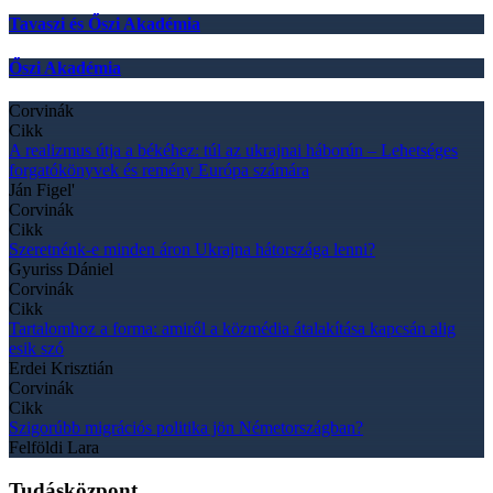
Tavaszi és Őszi Akadémia
Őszi Akadémia
Corvinák
Cikk
A realizmus útja a békéhez: túl az ukrajnai háborún – Lehetséges
forgatókönyvek és remény Európa számára
Ján Figel'
Corvinák
Cikk
Szeretnénk-e minden áron Ukrajna hátországa lenni?
Gyuriss Dániel
Corvinák
Cikk
Tartalomhoz a forma: amiről a közmédia átalakítása kapcsán alig
esik szó
Erdei Krisztián
Corvinák
Cikk
Szigorúbb migrációs politika jön Németországban?
Felföldi Lara
Tudásközpont