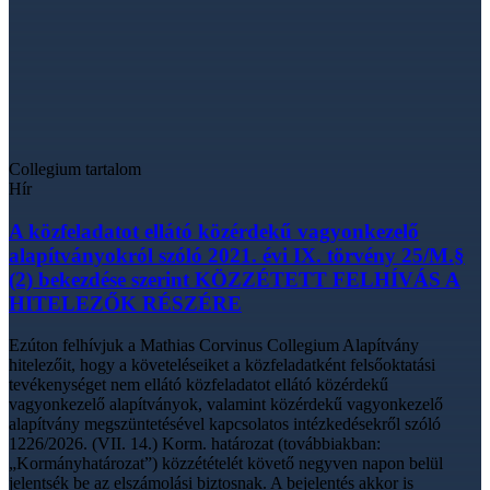
Collegium tartalom
Hír
A közfeladatot ellátó közérdekű vagyonkezelő
alapítványokról szóló 2021. évi IX. törvény 25/M.§
(2) bekezdése szerint KÖZZÉTETT FELHÍVÁS A
HITELEZŐK RÉSZÉRE
Ezúton felhívjuk a Mathias Corvinus Collegium Alapítvány
hitelezőit, hogy a követeléseiket a közfeladatként felsőoktatási
tevékenységet nem ellátó közfeladatot ellátó közérdekű
vagyonkezelő alapítványok, valamint közérdekű vagyonkezelő
alapítvány megszüntetésével kapcsolatos intézkedésekről szóló
1226/2026. (VII. 14.) Korm. határozat (továbbiakban:
„Kormányhatározat”) közzétételét követő negyven napon belül
jelentsék be az elszámolási biztosnak. A bejelentés akkor is