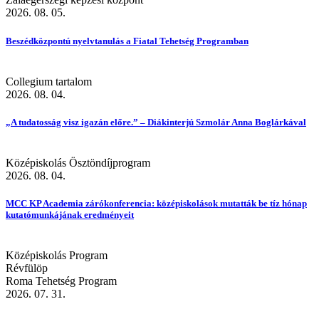
2026. 08. 05.
Beszédközpontú nyelvtanulás a Fiatal Tehetség Programban
Collegium tartalom
2026. 08. 04.
„A tudatosság visz igazán előre.” – Diákinterjú Szmolár Anna Boglárkával
Középiskolás Ösztöndíjprogram
2026. 08. 04.
MCC KP Academia zárókonferencia: középiskolások mutatták be tíz hónap
kutatómunkájának eredményeit
Középiskolás Program
Révfülöp
Roma Tehetség Program
2026. 07. 31.