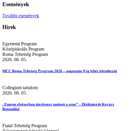
Események
További események
Hírek
Egyetemi Program
Középiskolás Program
Roma Tehetség Program
2026. 08. 05.
MCC Roma Tehetség Program 2026 – augusztus 9-ig lehet jelentkezni
Collegium tartalom
2026. 08. 05.
„Engem elsősorban türelemre tanított a zene” – Diákinterjú Kovács
Botonddal
Fiatal Tehetség Program
Zalaegerszegi képzési központ