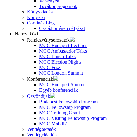
Versenyek
További programok
Könyvkiadás
Könyvtár
Corvinák blog
Családtörténeti pályázat
Nemzetközi
Rendezvénysorozatok
MCC Budapest Lectures
MCC Ambassador Talks
MCC Lunch Talks
MCC Election Nights
MCC Feszt
MCC London Summit
Konferenciák
MCC Budapest Summit
Egyéb konferenciák
Ösztöndíjak
Budapest Fellowship Program
MCC Fellowship Program
MCC Training Grant
MCC Visiting Fellowship Program
MCC Mobilitás+
Vendégoktatók
Vendégelőadók