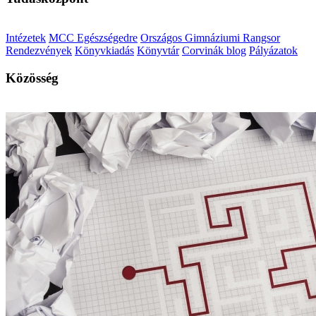
Intézetek
MCC Egészségedre
Országos Gimnáziumi Rangsor
Rendezvények
Könyvkiadás
Könyvtár
Corvinák blog
Pályázatok
Közösség