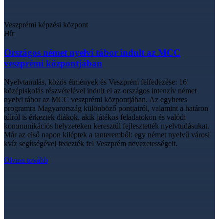
Veszprémi képzési központ
Hír
Országos német nyelvi tábor indult az MCC
veszprémi központjában
Nyelvtanulás, közös élmények és Veszprém felfedezése: 16
középiskolás részvételével indult el az országos intenzív német
nyelvi tábor az MCC veszprémi központjában. Az egyhetes
programra Magyarország különböző pontjairól, valamint a határon
túlról is érkeztek diákok, akik játékos feladatokon és valódi
kommunikációs helyzeteken keresztül fejlesztették nyelvtudásukat.
Már az első napon kiléptek a tanteremből: egy német nyelvű városi
kvíz segítségével fedezték fel Veszprém nevezetességeit.
Olvass tovább