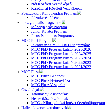
Női Közéleti Vezetőképző
Kárpátaljai Közéleti Vezetőképző
Posztdoktori Könyvkiadási Program
Jelentkezés feltételei
Posztgraduális Programok
Műhelytagság Program
Junior Kutatói Program
Janus Pannonius Programév
MCC PhD Program
Jelentkezz az MCC PhD Programjára!
MCC PhD Program kutatói 2025/2026
MCC PhD Program kutatói 2024/2025
MCC PhD Program kutatói 2023/2024
MCC PhD Program kutatói 2022/2023
MCC PhD Program kutatói 2021/2022
MCC Plusz
MCC Plusz Budapest
MCC Plusz Nyíregyháza
MCC Plusz Veszprém
Ösztöndíjak
Tanulmányi ösztöndíjak
Nemzetközi ösztöndíjak
MCC - Klímapolitikai Intézet Ösztöndíjprogram
Hallgatói versenyeredmények