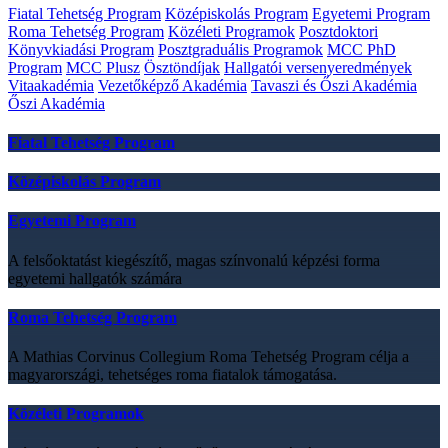
Fiatal Tehetség Program
Középiskolás Program
Egyetemi Program
Roma Tehetség Program
Közéleti Programok
Posztdoktori
Könyvkiadási Program
Posztgraduális Programok
MCC PhD
Program
MCC Plusz
Ösztöndíjak
Hallgatói versenyeredmények
Vitaakadémia
Vezetőképző Akadémia
Tavaszi és Őszi Akadémia
Őszi Akadémia
Fiatal Tehetség Program
Középiskolás Program
Egyetemi Program
A felsőoktatást kiegészítő, magas színvonalú képzési forma
egyetemi hallgatók számára
Roma Tehetség Program
A Mathias Corvinus Collegium Roma Tehetség Program célja a
magyarországi, tehetséges roma fiatalok támogatása.
Közéleti Programok