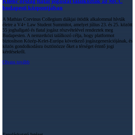
Kilenc ország fiatal jogászai találkoztak az MCC
budapesti központjában
A Mathias Corvinus Collegium diákjai ötödik alkalommal hívták
életre a V4+ Law Student Summitot, amelyet július 23. és 25. között
55 joghallgató és fiatal jogász részvételével rendeztek meg
Budapesten. A nemzetközi találkozó célja, hogy platformot
biztosítson Közép-Kelet-Európa következő jogászgenerációjának, és
közös gondolkodásra ösztönözze őket a térséget érintő jogi
kérdésekről.
Olvass tovább
Tanuláskutató Intézet