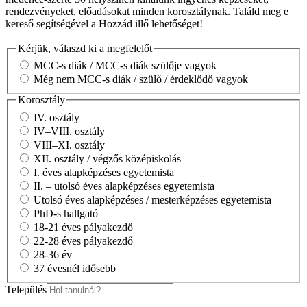
rendezvényeket, előadásokat minden korosztálynak. Találd meg e
kereső segítségével a Hozzád illő lehetőséget!
Kérjük, válaszd ki a megfelelőt
MCC-s diák / MCC-s diák szülője vagyok
Még nem MCC-s diák / szülő / érdeklődő vagyok
Korosztály
IV. osztály
IV–VIII. osztály
VIII–XI. osztály
XII. osztály / végzős középiskolás
I. éves alapképzéses egyetemista
II. – utolsó éves alapképzéses egyetemista
Utolsó éves alapképzéses / mesterképzéses egyetemista
PhD-s hallgató
18-21 éves pályakezdő
22-28 éves pályakezdő
28-36 év
37 évesnél idősebb
Település