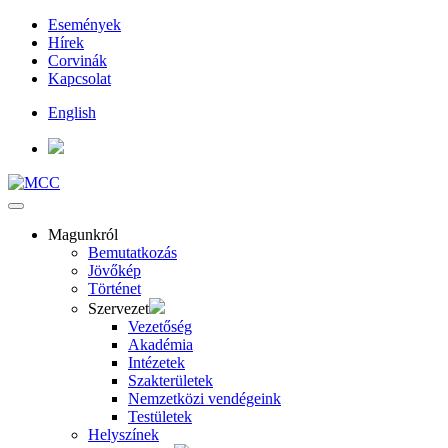
Események
Hírek
Corvinák
Kapcsolat
English
Magunkról
Bemutatkozás
Jövőkép
Történet
Szervezet
Vezetőség
Akadémia
Intézetek
Szakterületek
Nemzetközi vendégeink
Testületek
Helyszínek